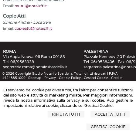
Email:
mutui@notaizff.it
Copie Atti
Simone Andrei - Luca Seni
Email:
copieatti@notaizff.it
ROMA
PALESTRINA
Via Appia Nuova, 96 Roma 00183
Piazzale Kennedy, 20 Palest
Tel. 06/9563938
Tel. 06/9538406 - Fax. 06/
segreteria.roma@notaiosbardella.it
segreteria.palestrina@notaios
© 2026 Copyright Studio Notarile Sbardella. Tutti i diritti riservati | P.IVA
14248851009 |
Sitemap
-
Privacy
-
Cookie Policy
-
Gestisci Cookie
-
Credits
Ci serviamo dei cookie per diversi fini, tra l'altro per consentire funzioni
del sito web e attività di marketing mirate. Per maggiori informazioni,
riveda la nostra
informativa sulla privacy e sui cookie
. Può gestire le
impostazioni relative ai cookie, cliccando su 'Gestisci Cookie'.
RIFIUTA TUTTI
ACCETTA TUTTI
GESTISCI COOKIE